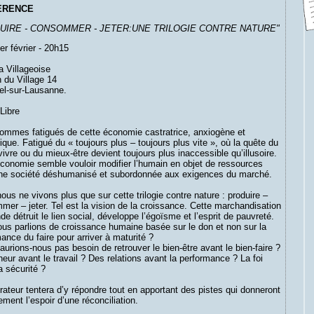
ERENCE
UIRE - CONSOMMER - JETER:UNE TRILOGIE CONTRE NATURE"
er février - 20h15
a Villageoise
 du Village 14
l-sur-Lausanne.
Libre
ommes fatigués de cette économie castratrice, anxiogène et
ique. Fatigué du « toujours plus – toujours plus vite », où la quête du
ivre ou du mieux-être devient toujours plus inaccessible qu’illusoire.
conomie semble vouloir modifier l’humain en objet de ressources
ne société déshumanisé et subordonnée aux exigences du marché.
nous ne vivons plus que sur cette trilogie contre nature : produire –
er – jeter. Tel est la vision de la croissance. Cette marchandisation
e détruit le lien social, développe l’égoïsme et l’esprit de pauvreté.
ous parlions de croissance humaine basée sur le don et non sur la
ance du faire pour arriver à maturité ?
aurions-nous pas besoin de retrouver le bien-être avant le bien-faire ?
eur avant le travail ? Des relations avant la performance ? La foi
a sécurité ?
rateur tentera d’y répondre tout en apportant des pistes qui donneront
ement l’espoir d’une réconciliation.