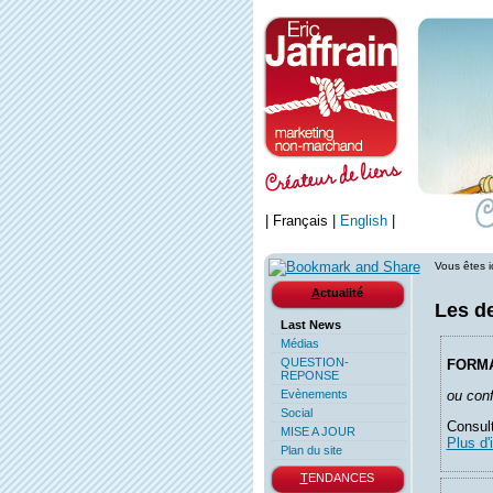
|
Français
|
English
|
Vous êtes i
A
ctualité
Les d
Last News
Médias
QUESTION-
FORM
REPONSE
Evènements
ou conf
Social
Consult
MISE A JOUR
Plus d'
Plan du site
T
ENDANCES