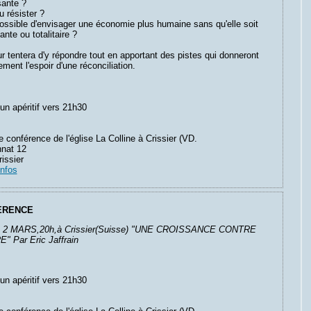
sante ?
u résister ?
possible d'envisager une économie plus humaine sans qu'elle soit
ante ou totalitaire ?
ur tentera d'y répondre tout en apportant des pistes qui donneront
ement l'espoir d'une réconciliation.
'un apéritif vers 21h30
e conférence de l'église La Colline à Crissier (VD.
nat 12
issier
infos
ERENCE
 2 MARS,20h,à Crissier(Suisse) "UNE CROISSANCE CONTRE
" Par Eric Jaffrain
'un apéritif vers 21h30