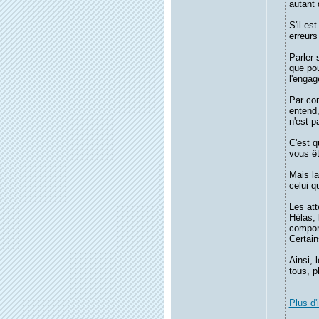
autant 
S'il es
erreurs
Parler 
que pou
l'engag
Par con
entend,
n'est p
C'est qu
vous êt
Mais la
celui q
Les att
Hélas, 
compor
Certai
Ainsi, 
tous, p
Plus d'