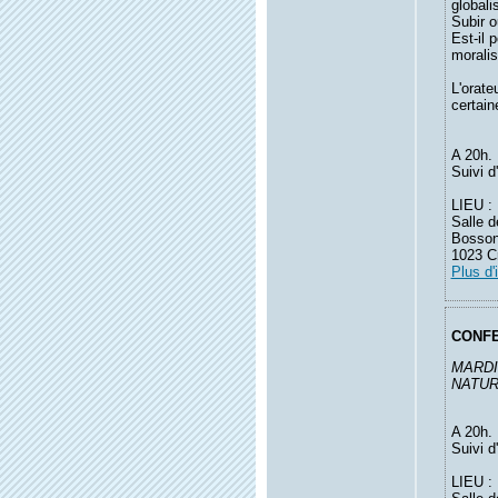
globali
Subir o
Est-il 
moralis
L'orate
certain
A 20h.
Suivi d
LIEU :
Salle d
Bosson
1023 Cr
Plus d'
CONF
MARDI
NATURE
A 20h.
Suivi d
LIEU :