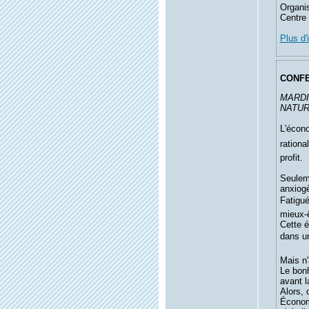
Organis
Centre
Plus d'
CONF
MARDI
NATURE
L'écono
rationa
profit.
Seulem
anxiogè
Fatigué
mieux-ê
Cette é
dans u
Mais n'
Le bonh
avant l
Alors, 
Économi