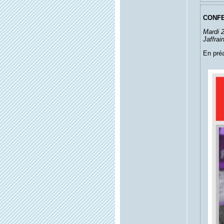
CONF
Mardi 2
Jaffrai
En préa