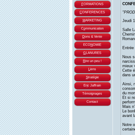
CONF
F
ORMATIONS
"PROD
C
ONFERENCES
M
ARKETING
Jeudi 1
C
o
mmunication
Salle L
Chemin
D
ons & Vente
Romane
ECO
N
OMIE
Entrée 
G
LANURES
Nous s
R
ire un peu !
narciss
mieux v
L
iens
Cette é
dans u
S
tratégie
Ainsi, 
Er
i
c Jaffrain
consomm
du mond
Témoignages
Et si n
Contact
perform
Mais n’
Le bonh
avant l
Notre o
certain