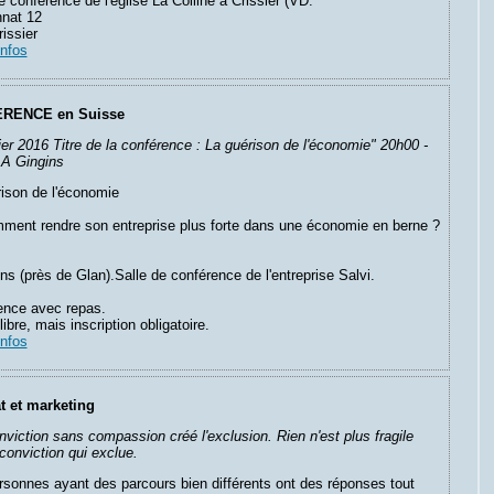
e conférence de l'église La Colline à Crissier (VD.
nat 12
issier
infos
RENCE en Suisse
ier 2016 Titre de la conférence : La guérison de l'économie" 20h00 -
 A Gingins
ison de l'économie
ment rendre son entreprise plus forte dans une économie en berne ?
ns (près de Glan).Salle de conférence de l'entreprise Salvi.
ence avec repas.
libre, mais inscription obligatoire.
infos
at et marketing
viction sans compassion créé l'exclusion. Rien n'est plus fragile
conviction qui exclue.
sonnes ayant des parcours bien différents ont des réponses tout