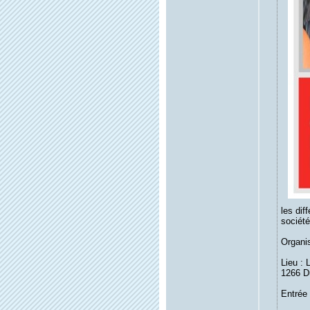
les dif
société
Organis
Lieu : 
1266 Du
Entrée 