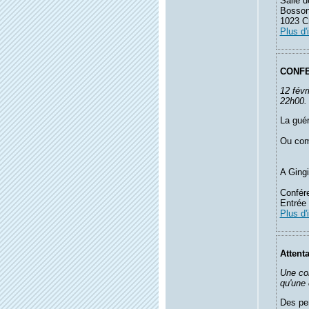
Salle d
Bosson
1023 Cr
Plus d'
CONFE
12 févr
22h00.
La guér
Ou com
A Gingi
Confér
Entrée 
Plus d'
Attent
Une con
qu'une 
Des per