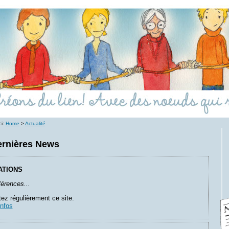
ci:
Home
>
Actualité
ernières News
ATIONS
érences...
ez régulièrement ce site.
infos