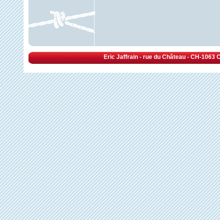
Eric Jaffrain - rue du Château - CH-1063