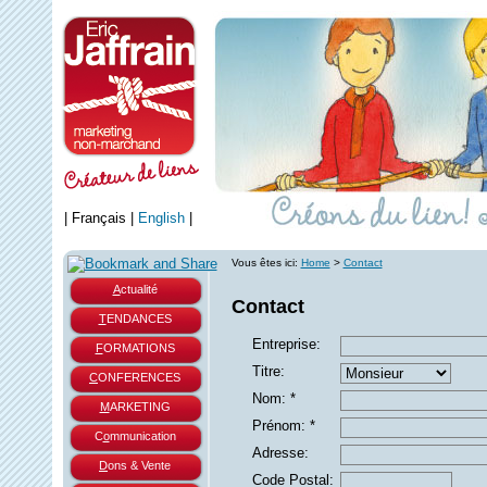
|
Français
|
English
|
Vous êtes ici:
Home
>
Contact
A
ctualité
Contact
T
ENDANCES
Entreprise
:
F
ORMATIONS
Titre
:
C
ONFERENCES
Nom
: *
M
ARKETING
Prénom:
*
C
o
mmunication
Adresse:
D
ons & Vente
Code Postal: