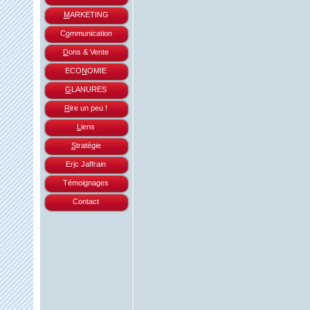
M
ARKETING
C
o
mmunication
D
ons & Vente
ECO
N
OMIE
G
LANURES
R
ire un peu !
L
iens
S
tratégie
Er
i
c Jaffrain
Témoignages
Contact