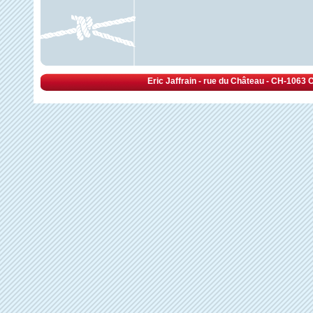
Eric Jaffrain - rue du Château - CH-1063