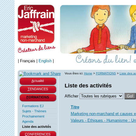
|
Français
|
English
|
Vous êtes ici:
Home
>
FORMATIONS
>
Liste des ac
A
ctualité
Liste des activités
T
ENDANCES
Afficher
Go!
F
ORMATIONS
Formations EJ
Titre
Sujets - Thèmes
Marketing non-marchand et causes 
Prochainement
Valeurs - Ethiques - Humanisme : Une
Agenda
Liste des activités
C
ONFERENCES