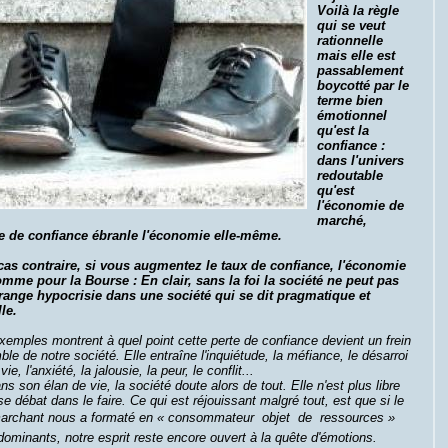
Voilà la règle
qui se veut
rationnelle
mais elle est
passablement
boycotté par le
terme bien
émotionnel
qu'est la
confiance :
dans l'univers
redoutable
qu'est
l'économie de
marché,
e de confiance ébranle l'économie elle-même.
cas contraire, si vous augmentez le taux de confiance, l'économie
omme pour la Bourse : En clair, sans la foi la société ne peut pas
trange hypocrisie dans une société qui se dit pragmatique et
le.
emples montrent à quel point cette perte de confiance devient un frein
ble de notre société. Elle entraîne l'inquiétude, la méfiance, le désarroi
vie, l'anxiété, la jalousie, la peur, le conflit...
ns son élan de vie, la société doute alors de tout. Elle n'est plus libre
 se débat dans le faire. Ce qui est réjouissant malgré tout, est que si le
rchant nous a formaté en « consommateur  objet  de  ressources »
dominants, notre esprit reste encore ouvert à la quête d'émotions.