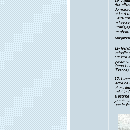
10- Agen
des clie
de market
aider à f
Cette cr
extension
stratégiq
en chute 
Magazine 
11- Relat
actuelle 
sur leur 
garder et
7ème For
(France)
12- Lice
lettre de
altercati
saisi le 
à estimé 
jamais co
que le li