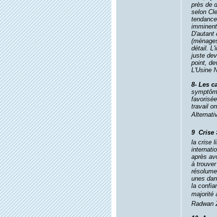
près de d
selon Cl
tendance 
imminente
D'autant
(ménages,
détail. L
juste dev
point, dev
L'Usine N
8- Les c
symptômes
favorisée
travail o
Alternati
9  Crise
la crise 
internati
après avo
à trouver
résolumen
unes dans
la confia
majorité 
Radwan Zi