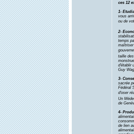
ces 12 
1- Etudi
vous arri
ou de vot
2- Econ
stabilisa
temps pa
maîtriser
gouvernem
taille de
monstrueu
d'établir
Guy Wagn
3- Conse
sacrée p
Fédéral S
d'oser réa
Un Médec
de Genèv
4- Produ
alimentai
consommat
de lien a
alimentai