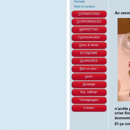
Demain
Web et seniors
Au secou
F
ORMATIONS
C
ONFERENCES
M
ARKETING
C
o
mmunication
D
ons & Vente
ECO
N
OMIE
G
LANURES
R
ire un peu !
L
iens
S
tratégie
Er
i
c Jaffrain
Témoignages
Contact
n'arrête
crise fin
économiq
Et ça co