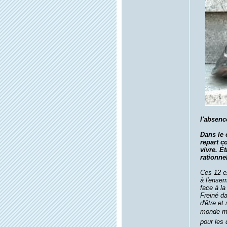
l'absenc
Dans le 
repart c
vivre. É
rationnel
Ces 12 ex
à l'ensem
face à la 
Freiné da
d'être et
monde ma
pour les 