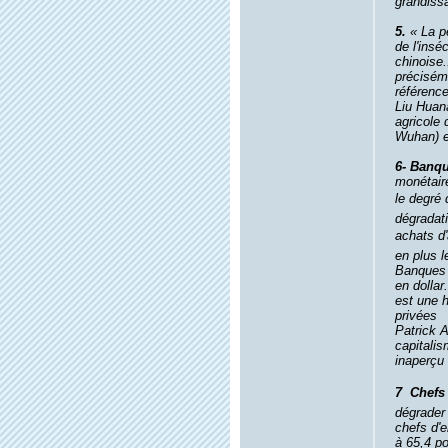
grandiss
5.
« La pe
de l'inséc
chinoise
précisém
référence
Liu Huana
agricole 
Wuhan) e
6- Banq
monétaire
le degré 
dégradati
achats d'
en plus l
Banques C
en dollar
est une h
privées
Patrick Ar
capitalis
inaperçu 
7  Chefs
dégrader 
chefs d'
à 65,4 po