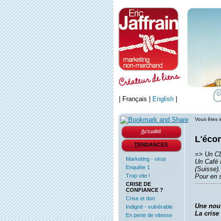
|
Français
|
English
|
Vous êtes i
A
ctualité
L'écon
T
ENDANCES
=> Un CD 
Marketing - virus
Un Café 
Enquête 1
(Suisse).
Trop vite !
Pour en s
CRISE DE
CONFIANCE ?
Crise et don
Une nouve
Indigné - vulnérable
La crise
En perte de vitesse