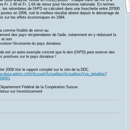
tre Fr. 1.40 et Fr. 1.64 de retour pour l'économie nationale. En termes
, les retombées de l'APD se calculent dans une fourchette entre 20'000
 postes en 2006, soit le meilleur résultat atteint depuis le démarrage de
es sur les effets économiques en 1994.
a comme finalité de servir au
ement des pays récipiendaires de l'aide, notamment en y réduisant la
 et non
voriser l'économie du pays donateur.
de est un autre exemple concret que le don (l'APD) peut exercer des
 positives sur le pays donateur !
llet 2008:Voir le rapport complet sur le site de la DDC.
w.deza.admin.ch/fr/Accueil/Actualites/Actualites/Vue_detaillee?
169061
Département Fédéral de la Coopération Suisse.
Retour sur Investissement