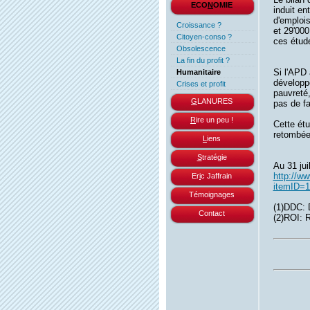
ECO
N
OMIE
induit en
d'emplois
Croissance ?
et 29'000
Citoyen-conso ?
ces étud
Obsolescence
La fin du profit ?
Si l'APD 
Humanitaire
développ
Crises et profit
pauvreté,
G
LANURES
pas de fa
R
ire un peu !
Cette étu
retombées
L
iens
S
tratégie
Au 31 jui
http://ww
Er
i
c Jaffrain
itemID=
Témoignages
(1)DDC: 
Contact
(2)ROI: 