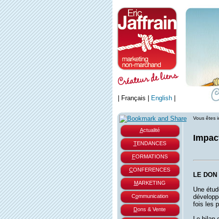
|
Français
|
English
|
Vous êtes i
A
ctualité
Impac
T
ENDANCES
F
ORMATIONS
C
ONFERENCES
LE DON
M
ARKETING
Une étude
C
o
mmunication
développ
fois les 
D
ons & Vente
Le bilan 