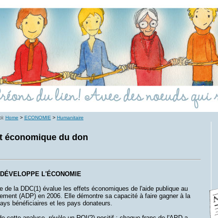
ci:
Home
>
ECONOMIE
>
Humanitaire
t économique du don
 DÉVELOPPE L'ÉCONOMIE
 de la DDC(1) évalue les effets économiques de l'aide publique au
ement (ADP) en 2006. Elle démontre sa capacité à faire gagner à la
pays bénéficiaires et les pays donateurs.
de cette analyse, révèle un ROI(2) positif : chaque franc de l'APD a