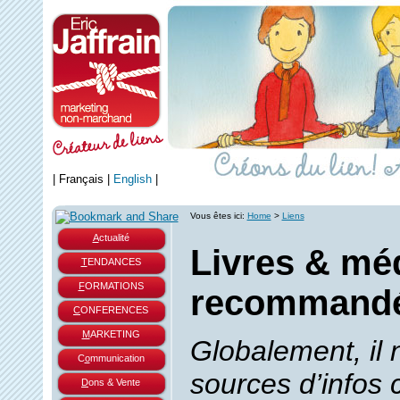
|
Français
|
English
|
Vous êtes ici:
Home
>
Liens
A
ctualité
Livres & mé
T
ENDANCES
F
ORMATIONS
recommand
C
ONFERENCES
M
ARKETING
Globalement, il 
C
o
mmunication
sources d’infos
D
ons & Vente