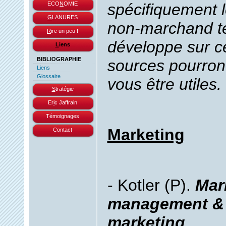
ECO
N
OMIE
spécifiquement 
G
LANURES
non-marchand te
R
ire un peu !
développe sur ce
L
iens
BIBLIOGRAPHIE
sources pourron
Liens
Glossaire
vous être utiles.
S
tratégie
Er
i
c Jaffrain
Témoignages
Marketing
Contact
- Kotler (P).
Mar
management & 
marketing
.