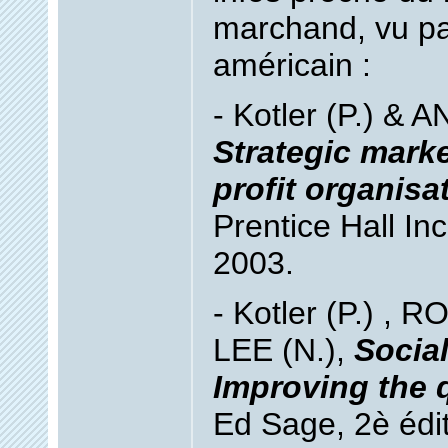
marchand, vu pa
américain :
- Kotler (P.) &
Strategic marke
profit organisa
Prentice Hall Inc
2003.
- Kotler (P.) , 
LEE (N.),
Social
Improving the qu
Ed Sage, 2è édit