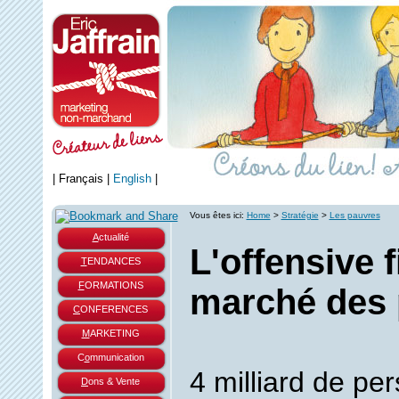
|
Français
|
English
|
Vous êtes ici:
Home
>
Stratégie
>
Les pauvres
A
ctualité
L'offensive 
T
ENDANCES
F
ORMATIONS
marché des 
C
ONFERENCES
M
ARKETING
C
o
mmunication
4 milliard de pe
D
ons & Vente