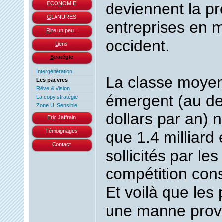
deviennent la pr
ECO
N
OMIE
G
LANURES
entreprises en m
R
ire un peu !
occident.
L
iens
S
tratégie
Intergénération
La classe moye
Les pauvres
Rêve & Vision
émergent (au de
La copy stratégie
Zone U. Sensible
dollars par an) 
Er
i
c Jaffrain
Témoignages
que 1.4 milliard 
Contact
sollicités par le
compétition cons
Et voilà que les
une manne provid