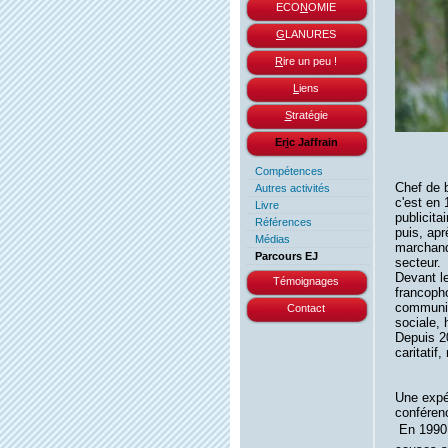
ECO
N
OMIE
G
LANURES
R
ire un peu !
L
iens
S
tratégie
Er
i
c Jaffrain
Compétences
Chef de b
Autres activités
c'est en
Livre
publicita
Références
puis, apr
Médias
marchand,
Parcours EJ
secteur.
Devant le
Témoignages
francoph
communic
Contact
sociale, 
Depuis 2
caritatif
Une expé
conférenc
 En 1990