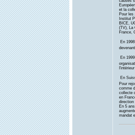
causes so
Européenn
et la col
Pour les 
Institut 
BICE, UC
(TV), La 
France, 
 En 199
devenant
 En 1999
organisa
l'intérie
 En Suiss
Pour rejo
comme dir
collecte 
en Franc
direction
En 5 ans 
augmenté
mandat e