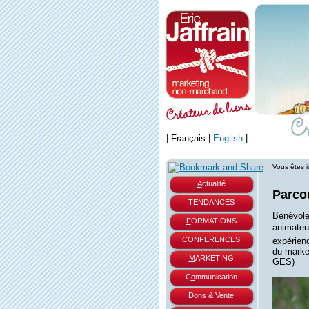
|
Français
|
English
|
Vous êtes i
A
ctualité
Parcou
T
ENDANCES
Bénévole,
F
ORMATIONS
animateur
C
ONFERENCES
expérien
du marke
M
ARKETING
GES)
C
o
mmunication
D
ons & Vente